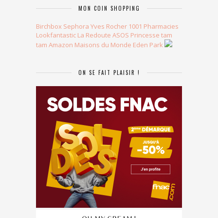
MON COIN SHOPPING
Birchbox
Sephora
Yves Rocher
1001 Pharmacies
Lookfantastic
La Redoute
ASOS
Princesse tam
tam
Amazon
Maisons du Monde
Eden Park
ON SE FAIT PLAISIR !