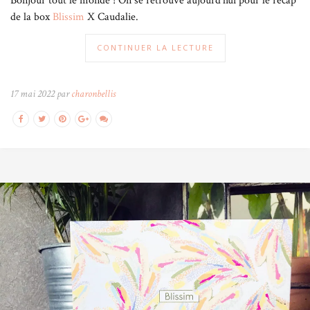
Bonjour tout le monde ! On se retrouve aujourd’hui pour le récap’
de la box
Blissim
X Caudalie.
CONTINUER LA LECTURE
17 mai 2022 par
charonbellis