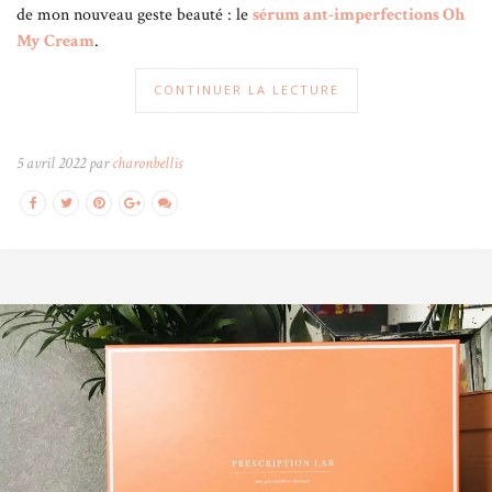
de mon nouveau geste beauté : le
sérum ant-imperfections Oh
My Cream
.
CONTINUER LA LECTURE
5 avril 2022 par
charonbellis