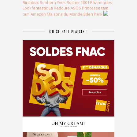
Birchbox
Sephora
Yves Rocher
1001 Pharmacies
Lookfantastic
La Redoute
ASOS
Princesse tam
tam
Amazon
Maisons du Monde
Eden Park
ON SE FAIT PLAISIR !