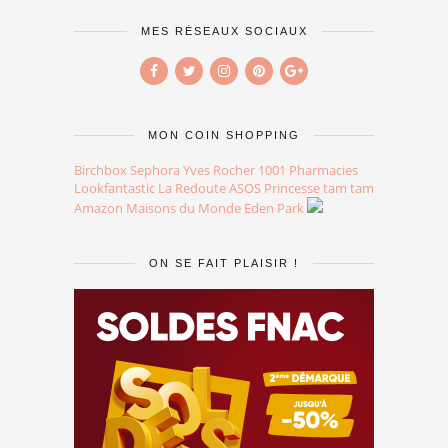
MES RÉSEAUX SOCIAUX
MON COIN SHOPPING
Birchbox
Sephora
Yves Rocher
1001 Pharmacies
Lookfantastic
La Redoute
ASOS
Princesse tam tam
Amazon
Maisons du Monde
Eden Park
ON SE FAIT PLAISIR !