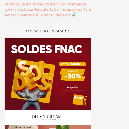
Birchbox
Sephora
Yves Rocher
1001 Pharmacies
Lookfantastic
La Redoute
ASOS
Princesse tam tam
Amazon
Maisons du Monde
Eden Park
ON SE FAIT PLAISIR !