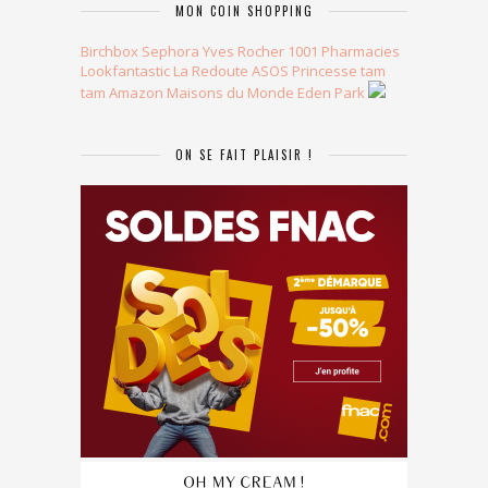
MON COIN SHOPPING
Birchbox
Sephora
Yves Rocher
1001 Pharmacies
Lookfantastic
La Redoute
ASOS
Princesse tam
tam
Amazon
Maisons du Monde
Eden Park
ON SE FAIT PLAISIR !