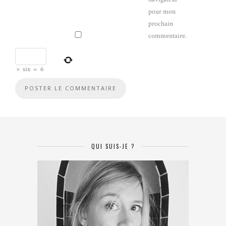
pour mon
prochain
commentaire.
×
six
=
6
QUI SUIS-JE ?