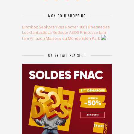
MON COIN SHOPPING
Birchbox
Sephora
Yves Rocher
1001 Pharmacies
Lookfantastic
La Redoute
ASOS
Princesse tam
tam
Amazon
Maisons du Monde
Eden Park
ON SE FAIT PLAISIR !