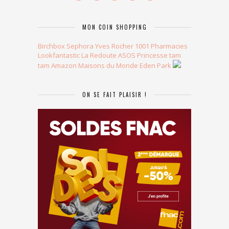
MON COIN SHOPPING
Birchbox
Sephora
Yves Rocher
1001 Pharmacies
Lookfantastic
La Redoute
ASOS
Princesse tam
tam
Amazon
Maisons du Monde
Eden Park
ON SE FAIT PLAISIR !