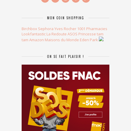
MON COIN SHOPPING
Birchbox
Sephora
Yves Rocher
1001 Pharmacies
Lookfantastic
La Redoute
ASOS
Princesse tam
tam
Amazon
Maisons du Monde
Eden Park
ON SE FAIT PLAISIR !