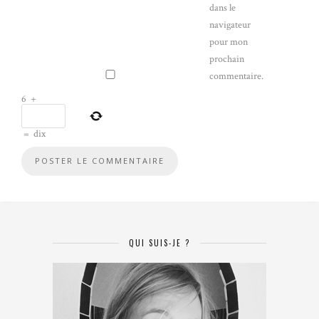
dans le
navigateur
pour mon
prochain
commentaire.
6
+
=
dix
QUI SUIS-JE ?