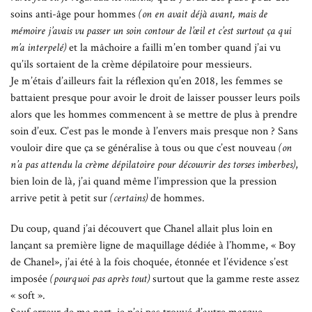
soins anti-âge pour hommes
(on en avait déjà avant, mais de
mémoire j’avais vu passer un soin contour de l’œil et c’est surtout ça qui
m’a interpelé)
et la mâchoire a failli m’en tomber quand j’ai vu
qu’ils sortaient de la crème dépilatoire pour messieurs.
Je m’étais d’ailleurs fait la réflexion qu’en 2018, les femmes se
battaient presque pour avoir le droit de laisser pousser leurs poils
alors que les hommes commencent à se mettre de plus à prendre
soin d’eux. C’est pas le monde à l’envers mais presque non ? Sans
vouloir dire que ça se généralise à tous ou que c’est nouveau
(on
n’a pas attendu la crème dépilatoire pour découvrir des torses imberbes)
,
bien loin de là, j’ai quand même l’impression que la pression
arrive petit à petit sur
(certains)
de hommes.
Du coup, quand j’ai découvert que Chanel allait plus loin en
lançant sa première ligne de maquillage dédiée à l’homme, « Boy
de Chanel», j’ai été à la fois choquée, étonnée et l’évidence s’est
imposée
(pourquoi pas après tout)
surtout que la gamme reste assez
« soft ».