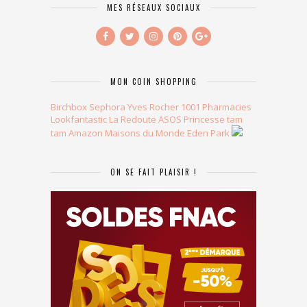
MES RÉSEAUX SOCIAUX
MON COIN SHOPPING
Birchbox
Sephora
Yves Rocher
1001 Pharmacies
Lookfantastic
La Redoute
ASOS
Princesse tam
tam
Amazon
Maisons du Monde
Eden Park
ON SE FAIT PLAISIR !