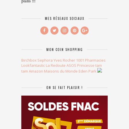
plans !!!
MES RÉSEAUX SOCIAUX
MON COIN SHOPPING
Birchbox
Sephora
Yves Rocher
1001 Pharmacies
Lookfantastic
La Redoute
ASOS
Princesse tam
tam
Amazon
Maisons du Monde
Eden Park
ON SE FAIT PLAISIR !