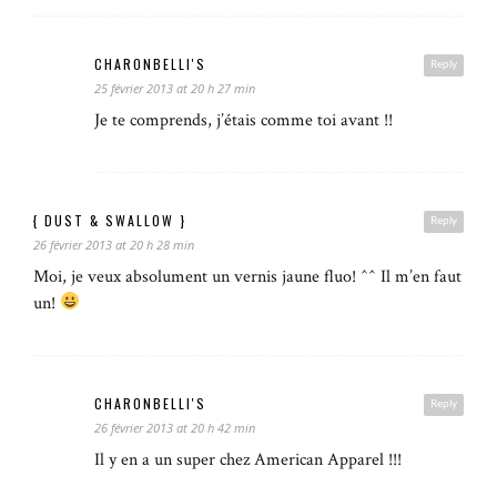
CHARONBELLI'S
Reply
25 février 2013 at 20 h 27 min
Je te comprends, j’étais comme toi avant !!
{ DUST & SWALLOW }
Reply
26 février 2013 at 20 h 28 min
Moi, je veux absolument un vernis jaune fluo! ^^ Il m’en faut
un!
CHARONBELLI'S
Reply
26 février 2013 at 20 h 42 min
Il y en a un super chez American Apparel !!!