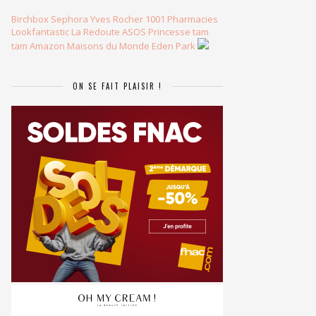
Birchbox
Sephora
Yves Rocher
1001 Pharmacies
Lookfantastic
La Redoute
ASOS
Princesse tam
tam
Amazon
Maisons du Monde
Eden Park
ON SE FAIT PLAISIR !