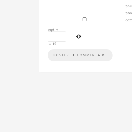
pou
pro
com
sept
+
=
15