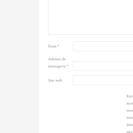
Nom
*
Adresse de
messagerie
*
Site web
Enr
mon
mon
mon
dans
nav