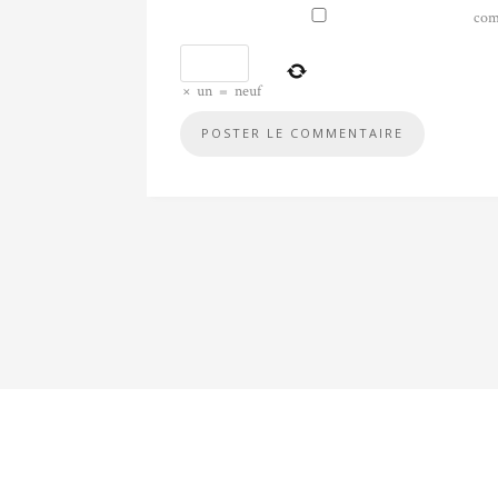
com
×
un
=
neuf