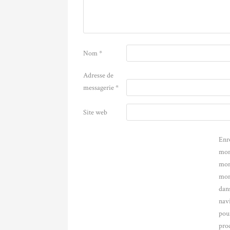
Nom
*
Adresse de
messagerie
*
Site web
Enr
mon
mon
mon
dans
nav
pou
pro