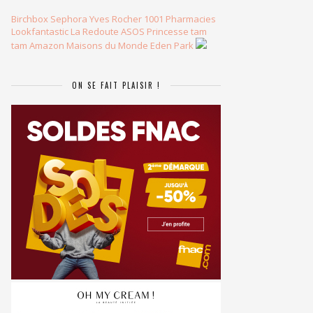
Birchbox
Sephora
Yves Rocher
1001 Pharmacies
Lookfantastic
La Redoute
ASOS
Princesse tam
tam
Amazon
Maisons du Monde
Eden Park
ON SE FAIT PLAISIR !