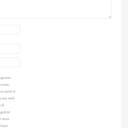
egistrer
 nom,
 e-mail et
 site web
 le
igateur
r mon
chain