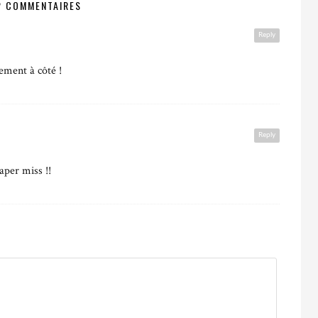
2 COMMENTAIRES
Reply
lement à côté !
Reply
aper miss !!