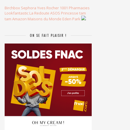
Birchbox
Sephora
Yves Rocher
1001 Pharmacies
Lookfantastic
La Redoute
ASOS
Princesse tam
tam
Amazon
Maisons du Monde
Eden Park
ON SE FAIT PLAISIR !