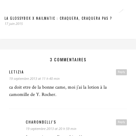
LA GLOSSYBOX X NAILMATIC : CRAQUERA, CRAQUERA PAS ?
17 juin 2015
3 COMMENTAIRES
LETIZIA
Reply
19 septembre 2013 at 11 h 40 min
ca doit etre de la bonne came, moi j’ai la lotion à la
camomille de Y. Rocher.
CHARONBELLI'S
Reply
19 septembre 2013 at 20 h 59 min