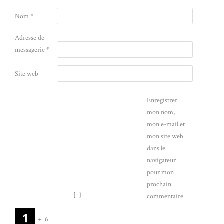
Nom
*
Adresse de
messagerie
*
Site web
Enregistrer
mon nom,
mon e-mail et
mon site web
dans le
navigateur
pour mon
prochain
commentaire.
+
6