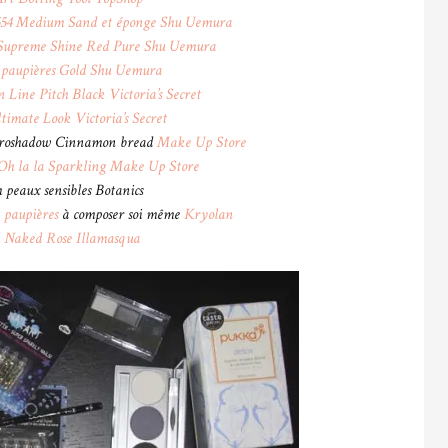
 554 Medium Sand et éponge
Shu Uemura
Supreme Shine Red Pure
Shu Uemura
paupières Gold
Shu Uemura
n Line Pitch Black
Victoria’s Secret
ltimate Look
Victoria’s Secret
croshadow Cinnamon bread
Make Up Store
Oh la la Sparkling
Make Up Store
 peaux sensibles Botanics
à paupières
à composer soi même
Kryolan
h Naked Rose
Illamasqua