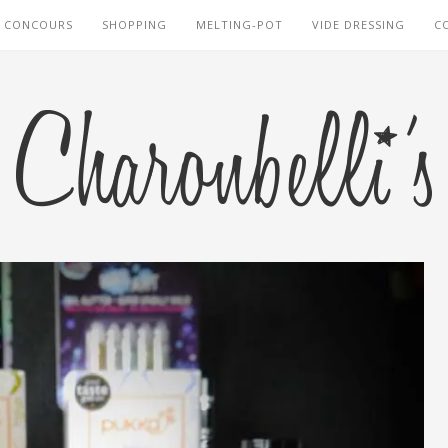
CONCOURS
SHOPPING
MELTING-POT
VIDE DRESSING
C