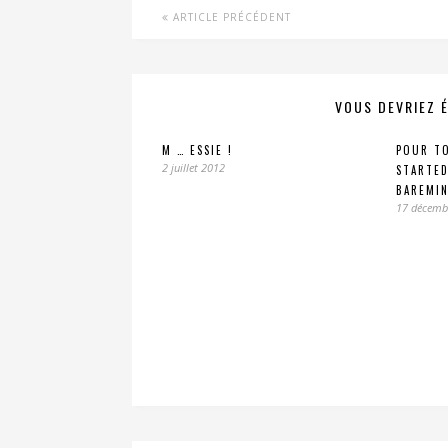
ARTICLE PRÉCÉDENT
VOUS DEVRIEZ 
M … ESSIE !
POUR TO
2 juillet 2012
STARTED
BAREMIN
17 décemb