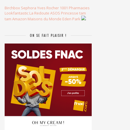
Birchbox
Sephora
Yves Rocher
1001 Pharmacies
Lookfantastic
La Redoute
ASOS
Princesse tam
tam
Amazon
Maisons du Monde
Eden Park
ON SE FAIT PLAISIR !