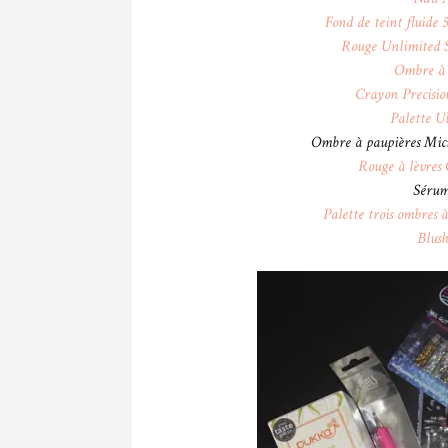
Fond de teint fluide
Rouge Unlimited 
Ombre à 
Crayon Precisio
Palette U
Ombre à paupières Mi
Rouge à lèvres 
Sérum
Palette trois ombres 
Blus