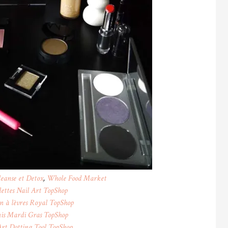
eanse et Detox
,
Whole Food Market
lettes Nail Art
TopShop
n à lèvres Royal
TopShop
is Mardi Gras
TopShop
Art Dotting Tool
TopShop