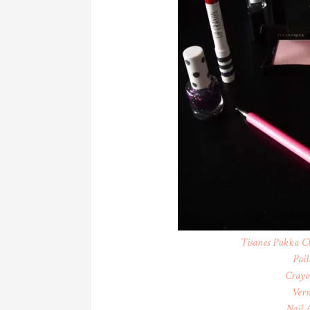
Tisanes Pukka Cl
Pail
Crayo
Vern
Nail 