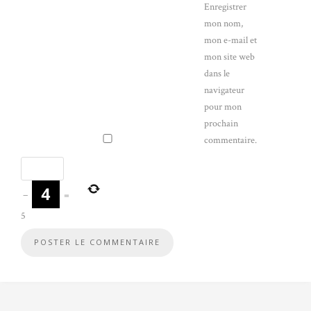
Enregistrer
mon nom,
mon e-mail et
mon site web
dans le
navigateur
pour mon
prochain
commentaire.
−
=
5