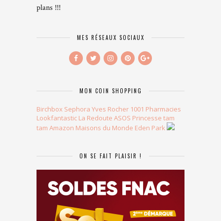
plans !!!
MES RÉSEAUX SOCIAUX
MON COIN SHOPPING
Birchbox
Sephora
Yves Rocher
1001 Pharmacies
Lookfantastic
La Redoute
ASOS
Princesse tam
tam
Amazon
Maisons du Monde
Eden Park
ON SE FAIT PLAISIR !