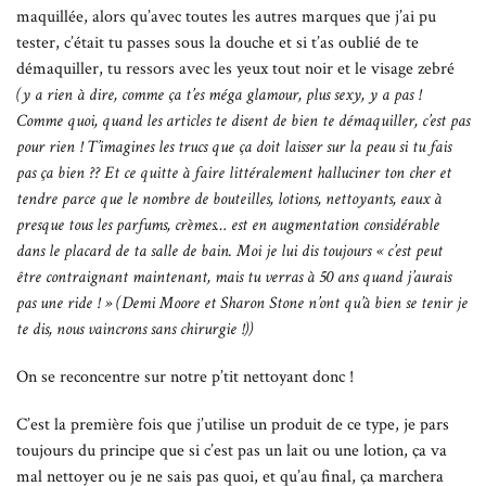
maquillée, alors qu’avec toutes les autres marques que j’ai pu
tester, c’était tu passes sous la douche et si t’as oublié de te
démaquiller, tu ressors avec les yeux tout noir et le visage zebré
(y a rien à dire, comme ça t’es méga glamour, plus sexy, y a pas !
Comme quoi, quand les articles te disent de bien te démaquiller, c’est pas
pour rien ! T’imagines les trucs que ça doit laisser sur la peau si tu fais
pas ça bien ?? Et ce quitte à faire littéralement halluciner ton cher et
tendre parce que le nombre de bouteilles, lotions, nettoyants, eaux à
presque tous les parfums, crèmes… est en augmentation considérable
dans le placard de ta salle de bain. Moi je lui dis toujours « c’est peut
être contraignant maintenant, mais tu verras à 50 ans quand j’aurais
pas une ride ! » (Demi Moore et Sharon Stone n’ont qu’à bien se tenir je
te dis, nous vaincrons sans chirurgie !))
On se reconcentre sur notre p’tit nettoyant donc !
C’est la première fois que j’utilise un produit de ce type, je pars
toujours du principe que si c’est pas un lait ou une lotion, ça va
mal nettoyer ou je ne sais pas quoi, et qu’au final, ça marchera