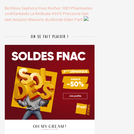
Birchbox
Sephora
Yves Rocher
1001 Pharmacies
Lookfantastic
La Redoute
ASOS
Princesse tam
tam
Amazon
Maisons du Monde
Eden Park
ON SE FAIT PLAISIR !