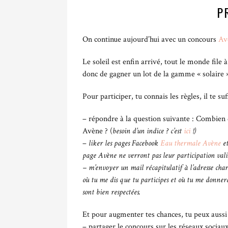
P
On continue aujourd’hui avec un concours
Av
Le soleil est enfin arrivé, tout le monde file 
donc de gagner un lot de la gamme « solaire 
Pour participer, tu connais les règles, il te suff
– répondre à la question suivante : Combien d
Avène ? (
besoin d’un indice ? c’est
ici
!)
–
liker les pages Facebook
Eau thermale Avène
e
page Avène ne verront pas leur participation vali
– m’envoyer un mail récapitulatif à l’adresse char
où tu me dis que tu participes et où tu me donnera
sont bien respectées.
Et pour augmenter tes chances, tu peux aussi 
– partager le concours sur les réseaux sociau