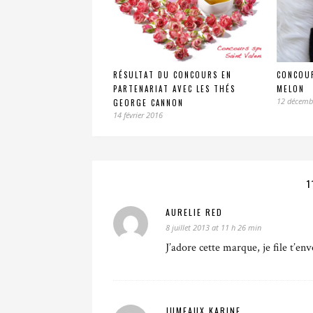
RÉSULTAT DU CONCOURS EN
CONCOUR
PARTENARIAT AVEC LES THÉS
MELON
12 décemb
GEORGE CANNON
14 février 2016
1
AURELIE RED
8 juillet 2013 at 11 h 26 min
J’adore cette marque, je file t’en
JUMEAUX KARINE