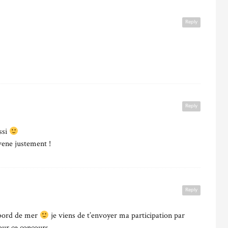
Reply
Reply
ssi
vene justement !
Reply
n bord de mer
je viens de t’envoyer ma participation par
pour ce concours.