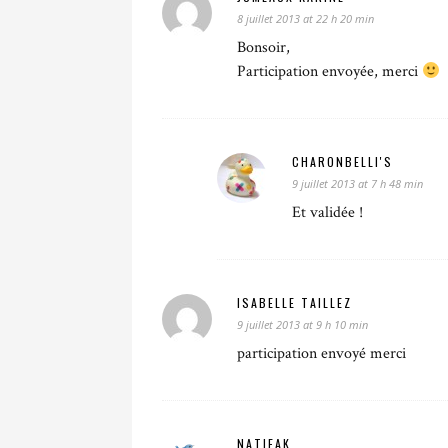
8 juillet 2013 at 22 h 20 min
Bonsoir,
Participation envoyée, merci
CHARONBELLI'S
9 juillet 2013 at 7 h 48 min
Et validée !
ISABELLE TAILLEZ
9 juillet 2013 at 9 h 10 min
participation envoyé merci
NATIEAK