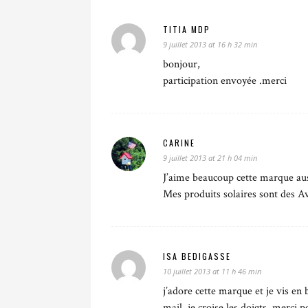
TITIA MDP
9 juillet 2013 at 16 h 32 min
bonjour,
participation envoyée .merci
CARINE
9 juillet 2013 at 21 h 04 min
J’aime beaucoup cette marque au
Mes produits solaires sont des A
ISA BEDIGASSE
10 juillet 2013 at 11 h 46 min
j’adore cette marque et je vis e
mail, je croise les doigts. merci 