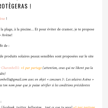
ROTÈGERAS !
ène
!
à la plage, à la piscine… Et pour éviter de cramer, je te propose
» Avène!
it de :
e produits solaires peaux sensibles sont proposées sur le site
t
Charonbelli’s
+1 par partage
(
attention, ceux qui ne likent pas la
dée)
onbellis@gmail.com avec en objet « concours 3 : Les solaires Avène »
s ton nom pour que je puisse vérifier si les conditions précédentes
:
x
(facebook, twitter, hellocoton… tout ce que tu veux)
+1 par partage