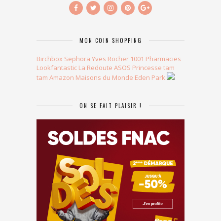
MON COIN SHOPPING
Birchbox
Sephora
Yves Rocher
1001 Pharmacies
Lookfantastic
La Redoute
ASOS
Princesse tam
tam
Amazon
Maisons du Monde
Eden Park
ON SE FAIT PLAISIR !