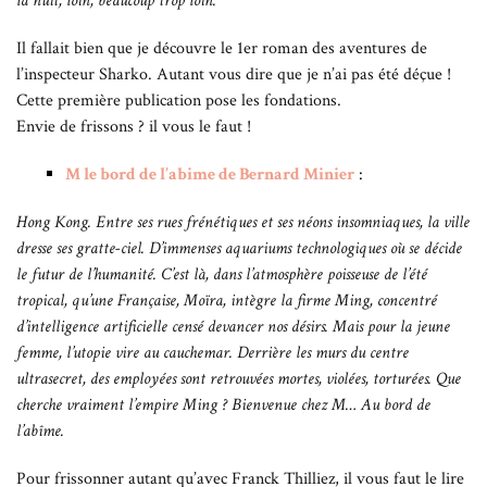
la nuit, loin, beaucoup trop loin.
Il fallait bien que je découvre le 1er roman des aventures de
l’inspecteur Sharko. Autant vous dire que je n’ai pas été déçue !
Cette première publication pose les fondations.
Envie de frissons ? il vous le faut !
M le bord de l’abime de Bernard Minier
:
Hong Kong. Entre ses rues frénétiques et ses néons insomniaques, la ville
dresse ses gratte-ciel. D’immenses aquariums technologiques où se décide
le futur de l’humanité. C’est là, dans l’atmosphère poisseuse de l’été
tropical, qu’une Française, Moïra, intègre la firme Ming, concentré
d’intelligence artificielle censé devancer nos désirs. Mais pour la jeune
femme, l’utopie vire au cauchemar. Derrière les murs du centre
ultrasecret, des employées sont retrouvées mortes, violées, torturées. Que
cherche vraiment l’empire Ming ? Bienvenue chez M… Au bord de
l’abîme.
Pour frissonner autant qu’avec Franck Thilliez, il vous faut le lire