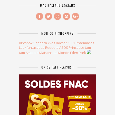
MES RÉSEAUX SOCIAUX
MON COIN SHOPPING
Birchbox
Sephora
Yves Rocher
1001 Pharmacies
Lookfantastic
La Redoute
ASOS
Princesse tam
tam
Amazon
Maisons du Monde
Eden Park
ON SE FAIT PLAISIR !