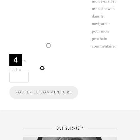
mon e-mail et
mon site web
dans le
navigateur
pour mon
prochain
commentaire.
×
neuf
=
QUI SUIS-JE ?