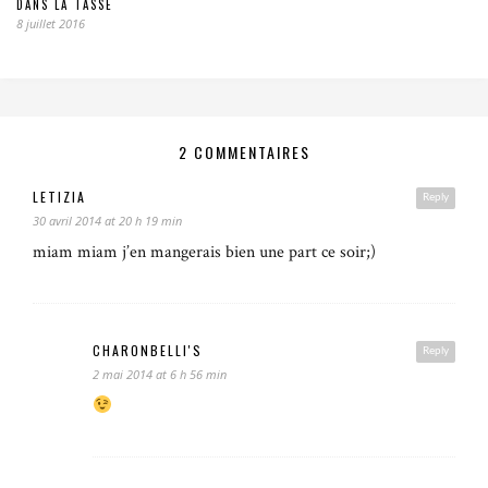
DANS LA TASSE
8 juillet 2016
2 COMMENTAIRES
LETIZIA
Reply
30 avril 2014 at 20 h 19 min
miam miam j’en mangerais bien une part ce soir;)
CHARONBELLI'S
Reply
2 mai 2014 at 6 h 56 min