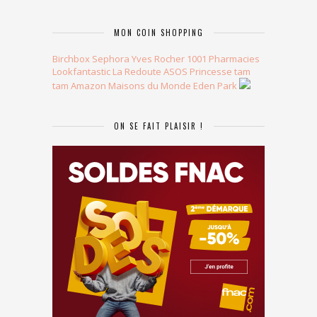
MON COIN SHOPPING
Birchbox
Sephora
Yves Rocher
1001 Pharmacies
Lookfantastic
La Redoute
ASOS
Princesse tam
tam
Amazon
Maisons du Monde
Eden Park
ON SE FAIT PLAISIR !