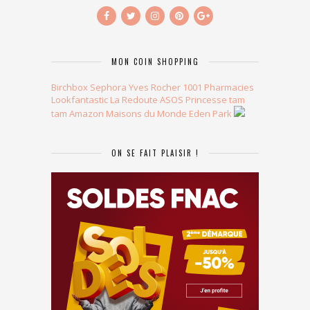
MON COIN SHOPPING
Birchbox
Sephora
Yves Rocher
1001 Pharmacies
Lookfantastic
La Redoute
ASOS
Princesse tam
tam
Amazon
Maisons du Monde
Eden Park
ON SE FAIT PLAISIR !