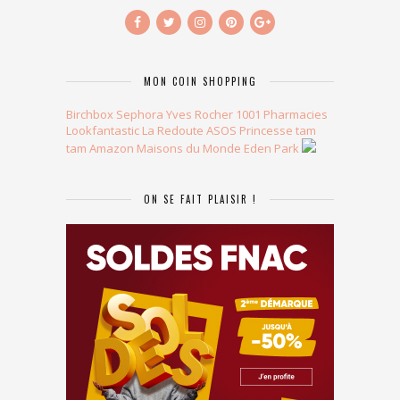
MON COIN SHOPPING
Birchbox
Sephora
Yves Rocher
1001 Pharmacies
Lookfantastic
La Redoute
ASOS
Princesse tam
tam
Amazon
Maisons du Monde
Eden Park
ON SE FAIT PLAISIR !