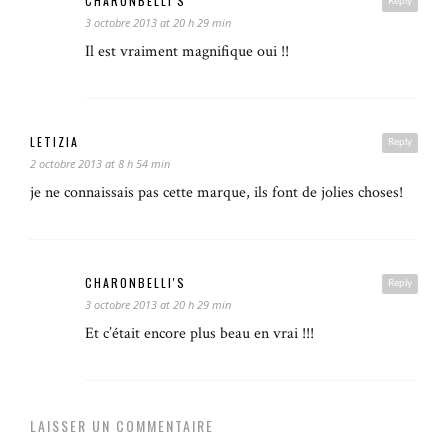
CHARONBELLI'S
Reply
3 octobre 2013 at 20 h 29 min
Il est vraiment magnifique oui !!
LETIZIA
Reply
2 octobre 2013 at 8 h 54 min
je ne connaissais pas cette marque, ils font de jolies choses!
CHARONBELLI'S
Reply
3 octobre 2013 at 20 h 29 min
Et c’était encore plus beau en vrai !!!
LAISSER UN COMMENTAIRE