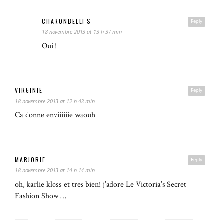
CHARONBELLI'S
Reply
18 novembre 2013 at 13 h 37 min
Oui !
VIRGINIE
Reply
18 novembre 2013 at 12 h 48 min
Ca donne enviiiiiie waouh
MARJORIE
Reply
18 novembre 2013 at 14 h 14 min
oh, karlie kloss et tres bien! j’adore Le Victoria’s Secret
Fashion Show …