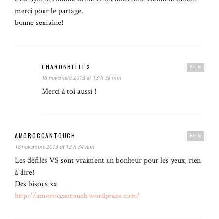
merci pour le partage.
bonne semaine!
CHARONBELLI'S
Reply
18 novembre 2013 at 13 h 38 min
Merci à toi aussi !
AMOROCCANTOUCH
Reply
18 novembre 2013 at 12 h 34 min
Les défilés VS sont vraiment un bonheur pour les yeux, rien
à dire!
Des bisous xx
http://amoroccantouch.wordpress.com/