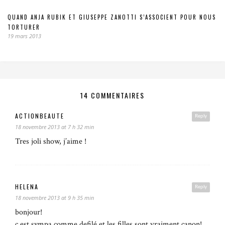
QUAND ANJA RUBIK ET GIUSEPPE ZANOTTI S’ASSOCIENT POUR NOUS
TORTURER
19 mars 2013
14 COMMENTAIRES
ACTIONBEAUTE
Reply
18 novembre 2013 at 7 h 32 min
Tres joli show, j’aime !
HELENA
Reply
18 novembre 2013 at 9 h 35 min
bonjour!
c est sympa comme defilé et les filles sont vraiment canon!