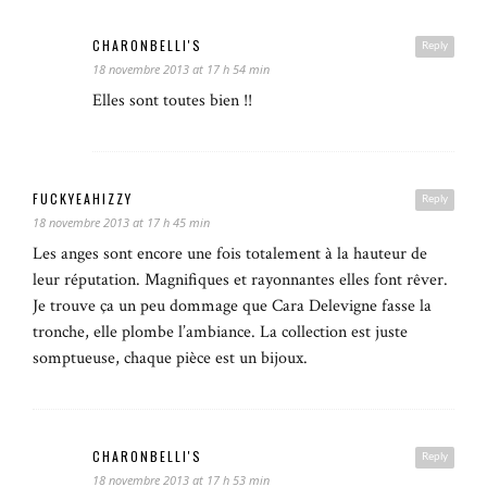
CHARONBELLI'S
Reply
18 novembre 2013 at 17 h 54 min
Elles sont toutes bien !!
FUCKYEAHIZZY
Reply
18 novembre 2013 at 17 h 45 min
Les anges sont encore une fois totalement à la hauteur de
leur réputation. Magnifiques et rayonnantes elles font rêver.
Je trouve ça un peu dommage que Cara Delevigne fasse la
tronche, elle plombe l’ambiance. La collection est juste
somptueuse, chaque pièce est un bijoux.
CHARONBELLI'S
Reply
18 novembre 2013 at 17 h 53 min