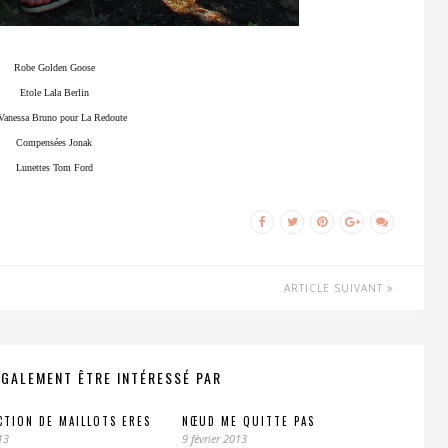
Robe Golden Goose
Etole Lala Berlin
Vanessa Bruno pour La Redoute
Compensées Jonak
Lunettes Tom Ford
ARTICLE SUIVANT
ÉGALEMENT ÊTRE INTÉRESSÉ PAR
CTION DE MAILLOTS ERES
NŒUD ME QUITTE PAS
13
9 février 2013