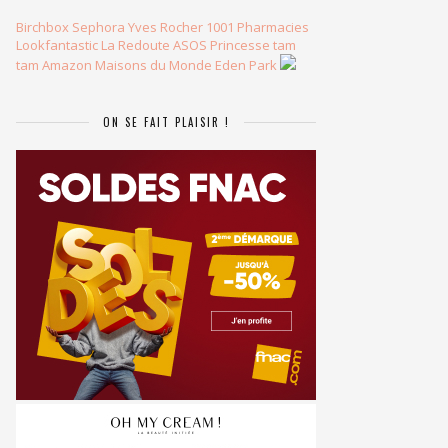
Birchbox
Sephora
Yves Rocher
1001 Pharmacies
Lookfantastic
La Redoute
ASOS
Princesse tam
tam
Amazon
Maisons du Monde
Eden Park
ON SE FAIT PLAISIR !