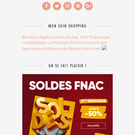
MON COIN SHOPPING
Birchbox
Sephora
Yves Rocher
1001 Pharmacies
Lookfantastic
La Redoute
ASOS
Princesse tam
tam
Amazon
Maisons du Monde
Eden Park
ON SE FAIT PLAISIR !