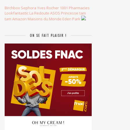
Birchbox
Sephora
Yves Rocher
1001 Pharmacies
Lookfantastic
La Redoute
ASOS
Princesse tam
tam
Amazon
Maisons du Monde
Eden Park
ON SE FAIT PLAISIR !