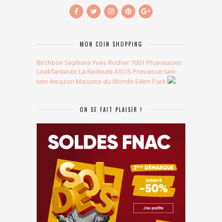
MON COIN SHOPPING
Birchbox
Sephora
Yves Rocher
1001 Pharmacies
Lookfantastic
La Redoute
ASOS
Princesse tam
tam
Amazon
Maisons du Monde
Eden Park
ON SE FAIT PLAISIR !