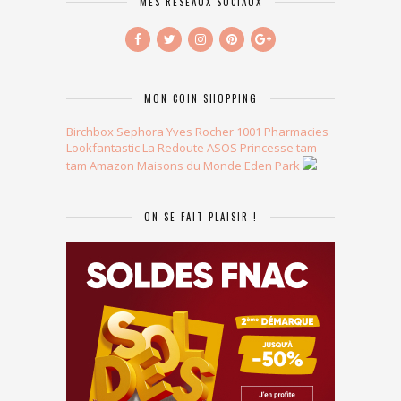
MES RÉSEAUX SOCIAUX
MON COIN SHOPPING
Birchbox
Sephora
Yves Rocher
1001 Pharmacies
Lookfantastic
La Redoute
ASOS
Princesse tam
tam
Amazon
Maisons du Monde
Eden Park
ON SE FAIT PLAISIR !