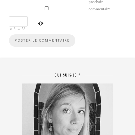
prochain
commentaire.
×
5
=
35
QUI SUIS-JE ?