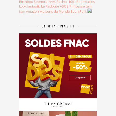
Birchbox
Sephora
Yves Rocher
1001 Pharmacies
Lookfantastic
La Redoute
ASOS
Princesse tam
tam
Amazon
Maisons du Monde
Eden Park
ON SE FAIT PLAISIR !