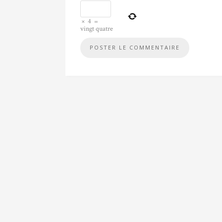
×
4
=
vingt quatre