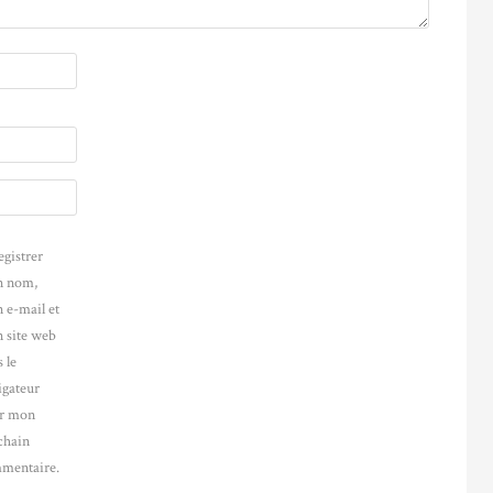
egistrer
 nom,
 e-mail et
 site web
 le
igateur
r mon
chain
mentaire.