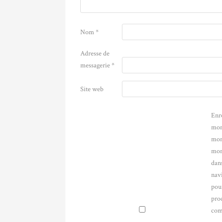
Nom
*
Adresse de
messagerie
*
Site web
Enr
mon
mon
mon
dans
nav
pou
pro
com