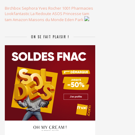
Birchbox
Sephora
Yves Rocher
1001 Pharmacies
Lookfantastic
La Redoute
ASOS
Princesse tam
tam
Amazon
Maisons du Monde
Eden Park
ON SE FAIT PLAISIR !