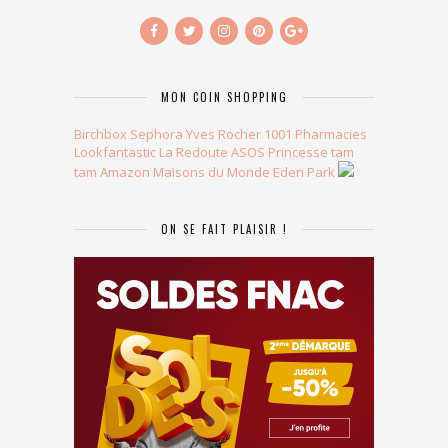
MON COIN SHOPPING
Birchbox
Sephora
Yves Rocher
1001 Pharmacies
Lookfantastic
La Redoute
ASOS
Princesse tam
tam
Amazon
Maisons du Monde
Eden Park
ON SE FAIT PLAISIR !