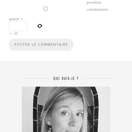
prochain
commentaire.
quatre
×
=
32
QUI SUIS-JE ?