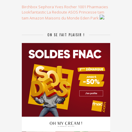
Birchbox
Sephora
Yves Rocher
1001 Pharmacies
Lookfantastic
La Redoute
ASOS
Princesse tam
tam
Amazon
Maisons du Monde
Eden Park
ON SE FAIT PLAISIR !