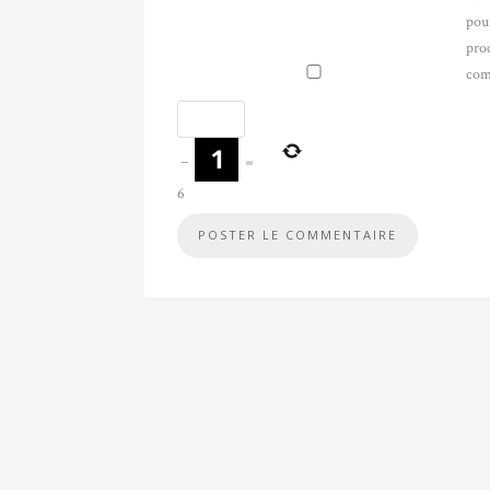
pou
pro
com
−
=
6