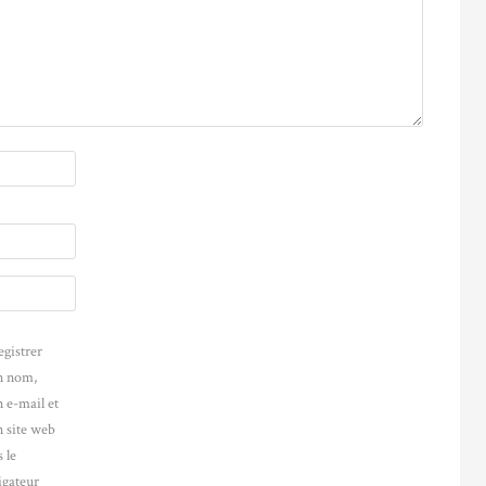
egistrer
 nom,
 e-mail et
 site web
 le
igateur