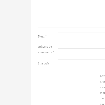
Nom
*
Adresse de
messagerie
*
Site web
Enr
mon
mon
mon
dans
nav