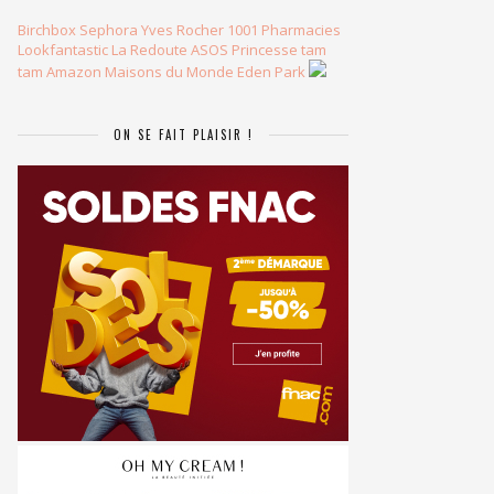
Birchbox
Sephora
Yves Rocher
1001 Pharmacies
Lookfantastic
La Redoute
ASOS
Princesse tam
tam
Amazon
Maisons du Monde
Eden Park
ON SE FAIT PLAISIR !