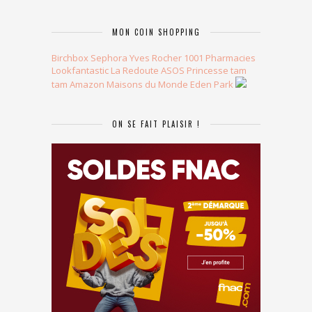
MON COIN SHOPPING
Birchbox
Sephora
Yves Rocher
1001 Pharmacies
Lookfantastic
La Redoute
ASOS
Princesse tam
tam
Amazon
Maisons du Monde
Eden Park
ON SE FAIT PLAISIR !