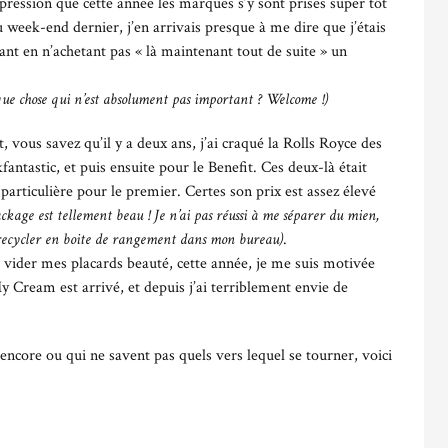
mpression que cette année les marques s’y sont prises super tôt
u week-end dernier, j’en arrivais presque à me dire que j’étais
t en n’achetant pas « là maintenant tout de suite » un
que chose qui n’est absolument pas important ? Welcome !)
vous savez qu’il y a deux ans, j’ai craqué la Rolls Royce des
fantastic, et puis ensuite pour le Benefit. Ces deux-là était
articulière pour le premier. Certes son prix est assez élevé
ackage est tellement beau ! Je n’ai pas réussi à me séparer du mien,
e recycler en boite de rangement dans mon bureau)
.
e vider mes placards beauté, cette année, je me suis motivée
 Cream est arrivé, et depuis j’ai terriblement envie de
 encore ou qui ne savent pas quels vers lequel se tourner, voici