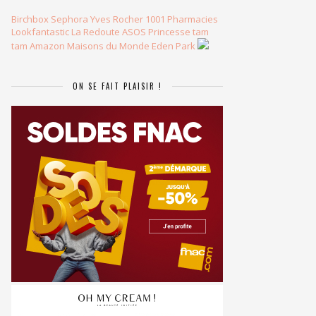
Birchbox
Sephora
Yves Rocher
1001 Pharmacies
Lookfantastic
La Redoute
ASOS
Princesse tam
tam
Amazon
Maisons du Monde
Eden Park
ON SE FAIT PLAISIR !