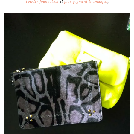
Powder foundation
et
pure pigment Illamasqua
,