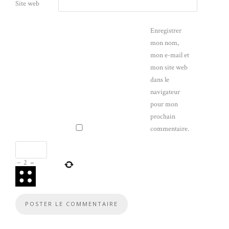
Site web
Enregistrer
mon nom,
mon e-mail et
mon site web
dans le
navigateur
pour mon
prochain
commentaire.
−
2
=