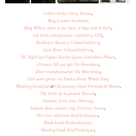
Collier étoiles Tatty Devine
,
Mug London Starbucks,
Mug Where there is tea there is hope Sass & Belle
,
Lip balm pomegranate raspeberry EOS
,
Naildryer Monkey UrbanOutfitters
,
Care Bears UrbanOutfitters
,
DC Pop!Vinyl Figure Harley Quinn Forbidden Planet
,
Ultimate lift eye gel Ole Henriksen
,
Sheer transformation Ole Henriksen
,
Cool mint green tea Pukka Herbs Whole Food,
Wedding breakfast
et
Christening blend Forntum & Mason
,
Thé fruits de la passion Harrods
,
Infusion fraise kiwi Harrods
,
Fashion show cosmetic bag Victoria’s Secret
,
Kit Core collection RealTechniques
,
Blush brush Realtechniques,
Shading brush RealTechniques
,