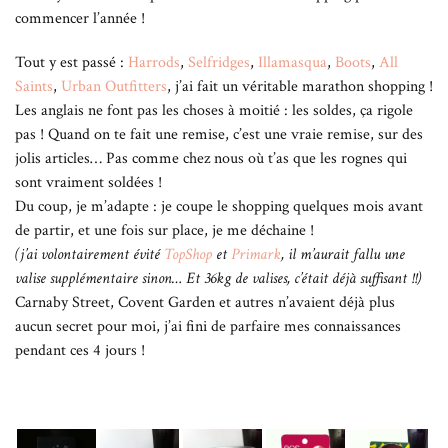
commencer l’année !
Tout y est passé :
Harrods
,
Selfridges
,
Illamasqua
,
Boots
,
All
Saints
,
Urban Outfitters
, j’ai fait un véritable marathon shopping !
Les anglais ne font pas les choses à moitié : les soldes, ça rigole
pas ! Quand on te fait une remise, c’est une vraie remise, sur des
jolis articles… Pas comme chez nous où t’as que les rognes qui
sont vraiment soldées !
Du coup, je m’adapte : je coupe le shopping quelques mois avant
de partir, et une fois sur place, je me déchaine !
(j’ai volontairement évité
TopShop
et
Primark
, il m’aurait fallu une
valise supplémentaire sinon… Et 36kg de valises, c’était déjà suffisant !!)
Carnaby Street, Covent Garden et autres n’avaient déjà plus
aucun secret pour moi, j’ai fini de parfaire mes connaissances
pendant ces 4 jours !