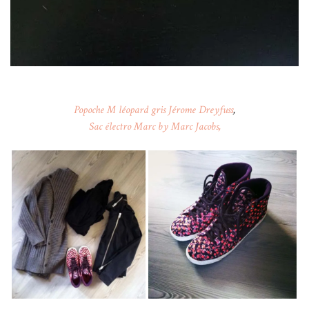
Popoche M léopard gris Jérome Dreyfuss
,
Sac électro Marc by Marc Jacobs,