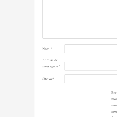
Nom
*
Adresse de
messagerie
*
Site web
Enr
mon
mon
mon