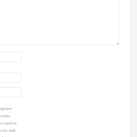
egistrer
 nom,
 e-mail et
 site web