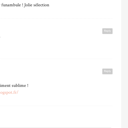
 funambule ! Jolie sélection
Reply
n
Reply
iment sublime !
logspot.fr/