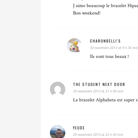
J aime beaucoup le bracelet Hip
Bon weekend!
CHARONBELLI'S
30 novembre 2013 at 9 h 36 mi
Ils sont tous beaux !
THE STUDENT NEXT DOOR
29 novembre 2013 at 21 h 09 min
Le bracelet Alphabeta est super 
YEUDE
29 novembre 2013 at 22 h 43 min