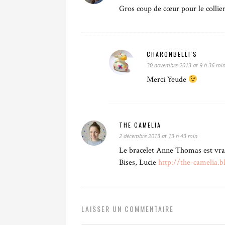
Gros coup de cœur pour le collier
CHARONBELLI'S
30 novembre 2013 at 9 h 36 mi
Merci Yeude
THE CAMELIA
2 décembre 2013 at 13 h 43 min
Le bracelet Anne Thomas est vra
Bises, Lucie
http://the-camelia.b
LAISSER UN COMMENTAIRE