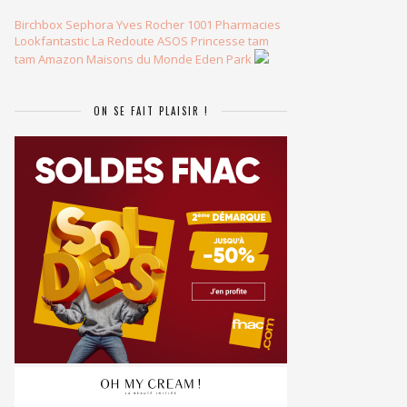
Birchbox
Sephora
Yves Rocher
1001 Pharmacies
Lookfantastic
La Redoute
ASOS
Princesse tam
tam
Amazon
Maisons du Monde
Eden Park
ON SE FAIT PLAISIR !