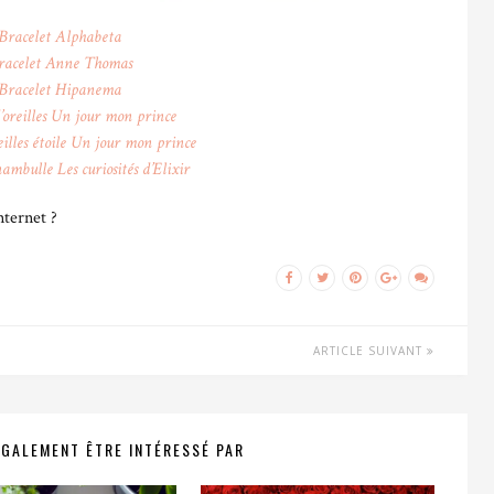
Bracelet Alphabeta
racelet Anne Thomas
Bracelet Hipanema
’oreilles Un jour mon prince
eilles étoile Un jour mon prince
ambulle Les curiosités d’Elixir
nternet ?
ARTICLE SUIVANT
ÉGALEMENT ÊTRE INTÉRESSÉ PAR