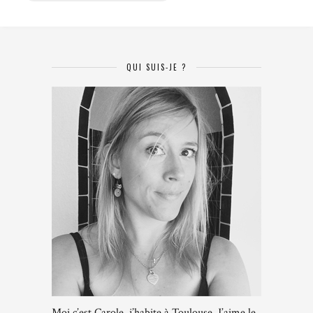
QUI SUIS-JE ?
Moi c’est Carole, j’habite à Toulouse. J’aime le