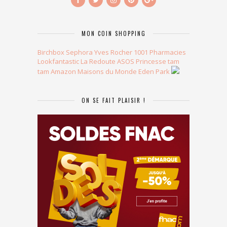
MON COIN SHOPPING
Birchbox
Sephora
Yves Rocher
1001 Pharmacies
Lookfantastic
La Redoute
ASOS
Princesse tam
tam
Amazon
Maisons du Monde
Eden Park
ON SE FAIT PLAISIR !