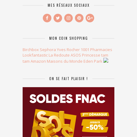
MES RÉSEAUX SOCIAUX
MON COIN SHOPPING
Birchbox
Sephora
Yves Rocher
1001 Pharmacies
Lookfantastic
La Redoute
ASOS
Princesse tam
tam
Amazon
Maisons du Monde
Eden Park
ON SE FAIT PLAISIR !