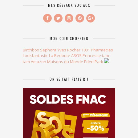
MES RÉSEAUX SOCIAUX
MON COIN SHOPPING
Birchbox
Sephora
Yves Rocher
1001 Pharmacies
Lookfantastic
La Redoute
ASOS
Princesse tam
tam
Amazon
Maisons du Monde
Eden Park
ON SE FAIT PLAISIR !