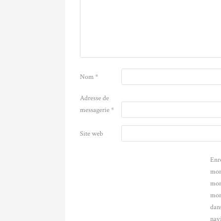
Nom
*
Adresse de
messagerie
*
Site web
Enr
mon
mon
mon
dans
nav