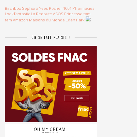
Birchbox
Sephora
Yves Rocher
1001 Pharmacies
Lookfantastic
La Redoute
ASOS
Princesse tam
tam
Amazon
Maisons du Monde
Eden Park
ON SE FAIT PLAISIR !