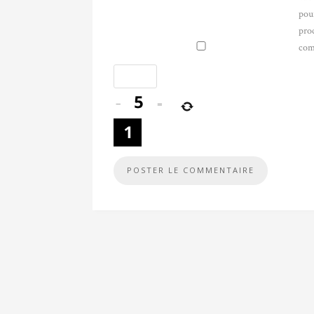
pou
pro
com
−
=