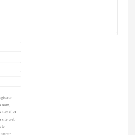
egistrer
 nom,
 e-mail et
 site web
 le
igateur