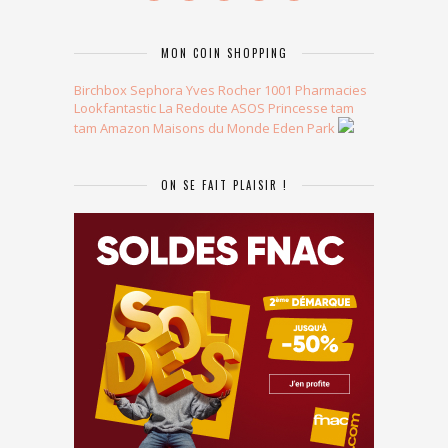
MON COIN SHOPPING
Birchbox
Sephora
Yves Rocher
1001 Pharmacies
Lookfantastic
La Redoute
ASOS
Princesse tam
tam
Amazon
Maisons du Monde
Eden Park
ON SE FAIT PLAISIR !