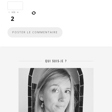
−
six
=
QUI SUIS-JE ?