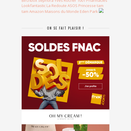
Birchbox
Sephora
Yves Rocher
1001 Pharmacies
Lookfantastic
La Redoute
ASOS
Princesse tam
tam
Amazon
Maisons du Monde
Eden Park
ON SE FAIT PLAISIR !