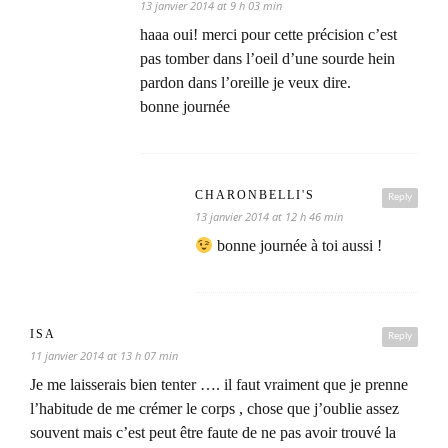
13 janvier 2014 at 9 h 03 min
haaa oui! merci pour cette précision c’est
pas tomber dans l’oeil d’une sourde hein
pardon dans l’oreille je veux dire.
bonne journée
CHARONBELLI'S
Reply
13 janvier 2014 at 12 h 46 min
bonne journée à toi aussi !
ISA
Reply
11 janvier 2014 at 13 h 07 min
Je me laisserais bien tenter …. il faut vraiment que je prenne
l’habitude de me crémer le corps , chose que j’oublie assez
souvent mais c’est peut être faute de ne pas avoir trouvé la