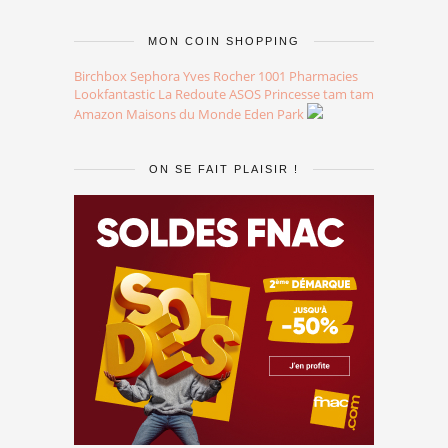
MON COIN SHOPPING
Birchbox
Sephora
Yves Rocher
1001 Pharmacies
Lookfantastic
La Redoute
ASOS
Princesse tam tam
Amazon
Maisons du Monde
Eden Park
ON SE FAIT PLAISIR !