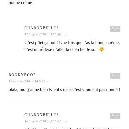
bonne créme !
CHARONBELLI'S
Reply
11 janvier 2014 at 17 h 26 min
C’est p’tet ça oui ! Une fois que t’as la bonne crème,
c’est un réflexe d’aller la chercher le soir
BOOKYBOOP
Reply
16 janvier 2014 at 14 h 22 min
olala, moi j’aime bien Kiehl’s mais c’est vraiment pas donné !
CHARONBELLI'S
Reply
16 janvier 2014 at 21 h 07 min