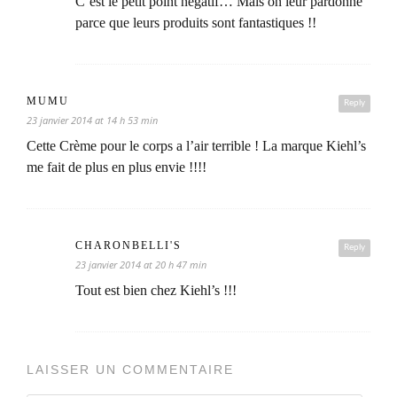
C’est le petit point négatif… Mais on leur pardonne
parce que leurs produits sont fantastiques !!
MUMU
Reply
23 janvier 2014 at 14 h 53 min
Cette Crème pour le corps a l’air terrible ! La marque Kiehl’s
me fait de plus en plus envie !!!!
CHARONBELLI'S
Reply
23 janvier 2014 at 20 h 47 min
Tout est bien chez Kiehl’s !!!
LAISSER UN COMMENTAIRE