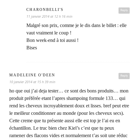
CHARONBELLI'S
Reply
11 janvier 2014 at 12 h 16 min
Malgré son prix, comme je le dis dans le billet : elle
vaut vraiment le coup !
Bon week-end à toi aussi !
Bises
MADELEINE O'DEEN
Reply
10 janvier 2014 at 15 h 39 min
ho que oui j’ai deja tester… ce sont des bons produits… mon
produit préférée etant l’apres shampoing formule 133… qui
rend les cheveux incroyablement doux et lisses. bref peut etre
le meilleur conditionner au monde (pour les cheveux secs).
Cette creme que tu présente aussi elle est top je l’ai eu en
échantillon. Le truc bien chez Kiel’s c’est que tu peux
ramener des flacons vides et normalement t’as soit une réduc