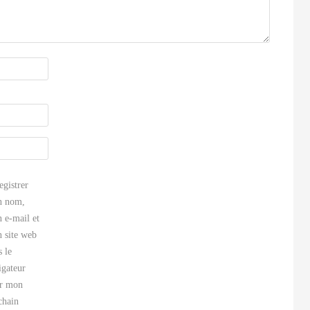
egistrer
 nom,
 e-mail et
 site web
s le
igateur
r mon
chain