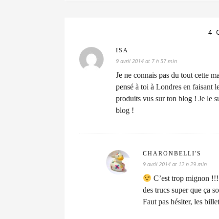
4 
ISA
9 avril 2014 at 7 h 57 min
Je ne connais pas du tout cette mar
pensé à toi à Londres en faisant 
produits vus sur ton blog ! Je le s
blog !
CHARONBELLI'S
9 avril 2014 at 12 h 29 min
C’est trop mignon !!!
des trucs super que ça s
Faut pas hésiter, les bill