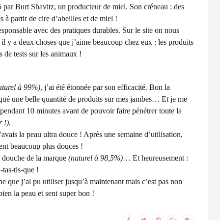
 par Burt Shavitz, un producteur de miel. Son créneau : des
 à partir de cire d’abeilles et de miel !
esponsable avec des pratiques durables. Sur le site on nous
t il y a deux choses que j’aime beaucoup chez eux : les produits
as de tests sur les animaux !
.
aturel à 99%)
, j’ai été étonnée par son efficacité. Bon la
pliqué une belle quantité de produits sur mes jambes… Et je me
 pendant 10 minutes avant de pouvoir faire pénétrer toute la
 !).
j’avais la peau ultra douce ! Après une semaine d’utilisation,
aient beaucoup plus douces !
el douche de la marque
(naturel à 98,5%)
… Et heureusement :
-tas-tis-que !
he que j’ai pu utiliser jusqu’à maintenant mais c’est pas non
bien la peau et sent super bon !