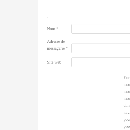
Nom
*
Adresse de
messagerie
*
Site web
Enr
mon
mon
mon
dan
nav
pou
pro