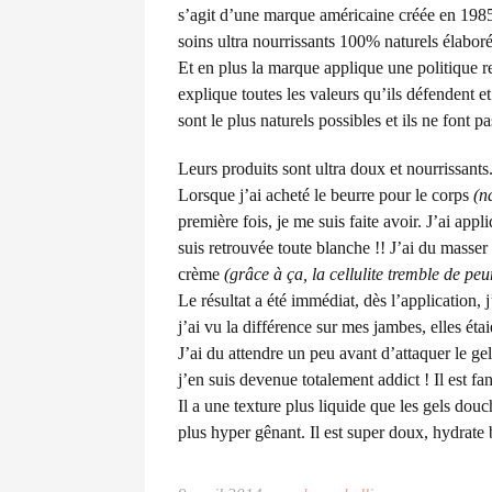
s’agit d’une marque américaine créée en 1985
soins ultra nourrissants 100% naturels élaborés
Et en plus la marque applique une politique r
explique toutes les valeurs qu’ils défendent e
sont le plus naturels possibles et ils ne font p
Leurs produits sont ultra doux et nourrissants
Lorsque j’ai acheté le beurre pour le corps
(n
première fois, je me suis faite avoir. J’ai ap
suis retrouvée toute blanche !! J’ai du masser
crème
(grâce à ça, la cellulite tremble de peur
Le résultat a été immédiat, dès l’application, 
j’ai vu la différence sur mes jambes, elles ét
J’ai du attendre un peu avant d’attaquer le g
j’en suis devenue totalement addict ! Il est fan
Il a une texture plus liquide que les gels douc
plus hyper gênant. Il est super doux, hydrate 