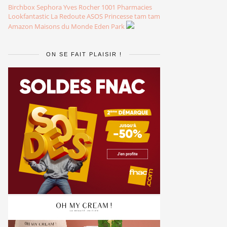
Birchbox
Sephora
Yves Rocher
1001 Pharmacies
Lookfantastic
La Redoute
ASOS
Princesse tam tam
Amazon
Maisons du Monde
Eden Park
ON SE FAIT PLAISIR !