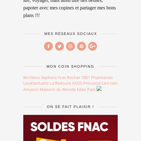
lire, voyager, mais aussi dire des bêtises,
papoter avec mes copines et partager mes bons
plans !!!
MES RÉSEAUX SOCIAUX
MON COIN SHOPPING
Birchbox
Sephora
Yves Rocher
1001 Pharmacies
Lookfantastic
La Redoute
ASOS
Princesse tam tam
Amazon
Maisons du Monde
Eden Park
ON SE FAIT PLAISIR !