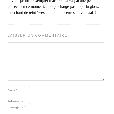
devrais prendre exemple! mais bon ca va j ai une peau
correcte en ce moment, alors je charge pas trop, du gloss,
mon fond de teint Yves r. et un anti cernes, et vouaaala!
LAISSER UN COMMENTAIRE
Nom
*
Adresse de
messagerie
*