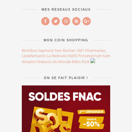
MES RÉSEAUX SOCIAUX
MON COIN SHOPPING
Birchbox
Sephora
Yves Rocher
1001 Pharmacies
Lookfantastic
La Redoute
ASOS
Princesse tam tam
Amazon
Maisons du Monde
Eden Park
ON SE FAIT PLAISIR !