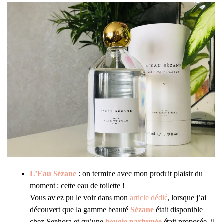
L’Eau Sézane
: on termine avec mon produit plaisir du
moment : cette eau de toilette !
Vous aviez pu le voir dans mon
article dédié
, lorsque j’ai
découvert que la gamme beauté
Sézane
était disponible
chez Sephora et qu’une
bougie parfumée
était proposée, il