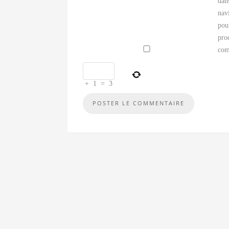
dan
nav
pou
pro
com
+
1
=
3