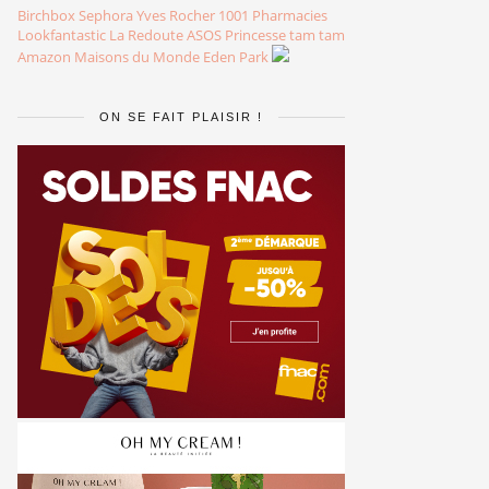
Birchbox
Sephora
Yves Rocher
1001 Pharmacies
Lookfantastic
La Redoute
ASOS
Princesse tam tam
Amazon
Maisons du Monde
Eden Park
ON SE FAIT PLAISIR !