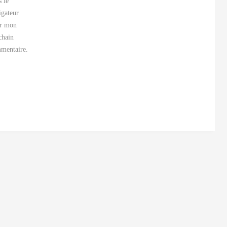
s le
igateur
r mon
chain
mentaire.